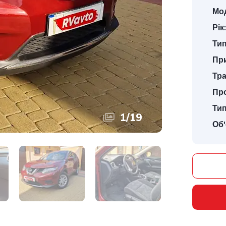
Мо
Рік:
Тип
При
Тра
Про
Тип
1
/
19
Об'