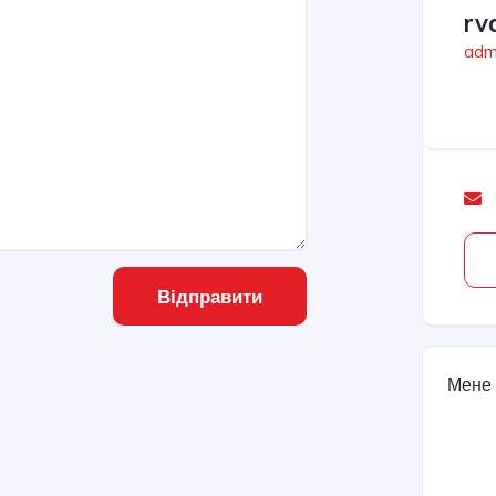
rv
admi
Відправити