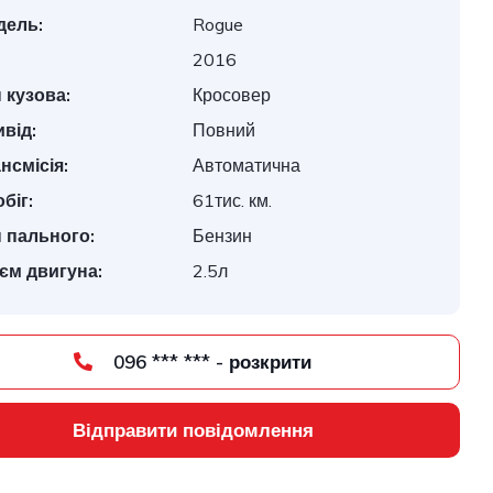
дель:
Rogue
2016
 кузова:
Кросовер
від:
Повний
нсмісія:
Автоматична
біг:
61тис. км.
 пального:
Бензин
єм двигуна:
2.5л
096 *** *** - розкрити
Відправити повідомлення