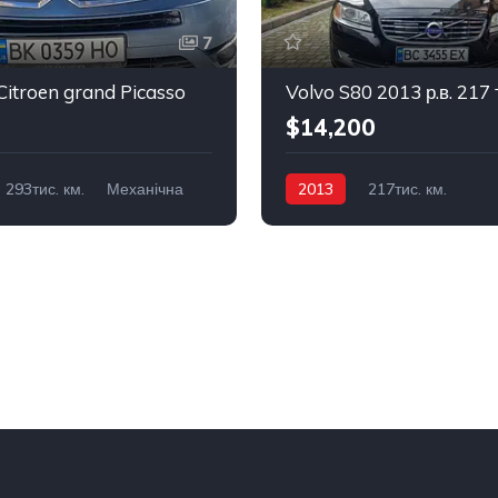
7
itroen grand Picasso
Volvo S80 2013 р.в. 217 
$14,200
293тис. км.
Механічна
2013
217тис. км.
Передній
Автоматична
Бензин
По