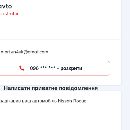
avto
nistrator
martyn4uk@gmail.com
096 *** *** - розкрити
Написати приватне повідомлення