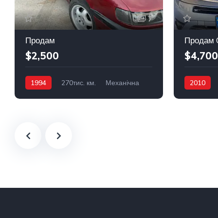
7
Продам
Продам C
$2,500
$4,700
1994
270тис. км.
Механічна
2010
Бензин
Передній
Бензин