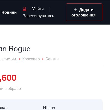
Увійти
Додати
Новини
оголошення
Зареєструватись
an Rogue
61тис. км.
Кросовер
Бензин
,600
и в обране
ка:
Nissan