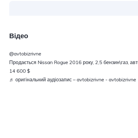
Відео
@avtobizrivne
Продається Nissan Rogue 2016 року, 2,5 бензин\газ, авто
14 600 $
♬ оригінальний аудіозапис – avtobizrivne - avtobizrivne