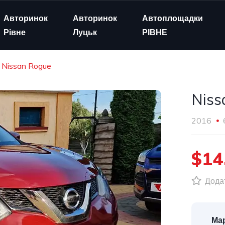
Авторинок
Авторинок
Автоплощадки
Рівне
Луцьк
РІВНЕ
Nissan Rogue
Niss
2016
$14
Додат
Мар