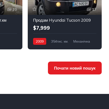
20
17
т.км
Продам Hyundai Tucson 2009
$7,999
2009
354тис. км.
Механічна
вний
Дизель
Передній
Почати новий пошук